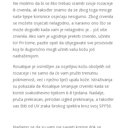
Ne mislimo da bi se itko trebao sramiti svoje rozaceje
ili crvenila, ali također znamo da se zbog toga mnoge
naše lijepe korisnice osjećaju nesigurno. Zbog crvenila
se možete osjećati nelagodno, a naravno ono što se
može dogoditi kada vam je nelagodno je… još više
crvenila. Ako vam je ugodnije prekriti crvenilo, učinite
to! Pri tome, pazite opet da izbjegavate sve proizvode
koji bi dugoročno mogli učiniti vašu kožu još
nadraženijom.
Rosalique je osmišljen za osjetljivu kožu oboljelih od
rozaceje i ne samo da će vam pružiti trenutnu
pokrivenost, već i nježno liječi upalu kože. Istraživanja
su pokazala da Rosalique smanjuje crvenilo kada se
koristi svakodnevno tijekom 6-8 tjedana. Nadalje,
pruža prekrasan, prirodan izgled prekrivanja, a također
vas štiti od UV zraka širokog spektra kroz svoj SPF50.
Nadamo se da su vam ovi savjeti korisni dok se