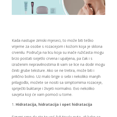
Kada nastupe zimski mjeseci, to može biti teško
vrijeme za osobe s rozacejom i kožom koja je sklona
crvenilu. Područja na licu koja su inače ružičasta mogu
brzo postati svijetlo crvena i upaljena, pa čak i s
izraženim nepravilnostima ili vam se lice na dodir mogu
činiti grube teksture. Ako se ne tretira, može biti i
prilično bolno. Uz malo brige o sebi i nekoliko manjih
prilagodbi, možete se nositi sa simptomima rozaceje,
spriječiti buktanje i živjeti normalno. Evo nekoliko
savjeta koji će vam pomoći u tome.
Hidratacija, hidratacija i opet hidratacija
Sigurni smo da ste to već čuli tisuću puta, ali kako se