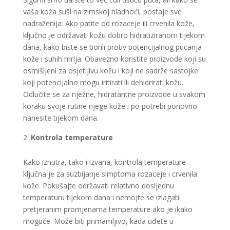
vaša koža suši na zimskoj hladnoći, postaje sve
nadraženija. Ako patite od rozaceje ili crvenila kože,
ključno je održavati kožu dobro hidratiziranom tijekom
dana, kako biste se borili protiv potencijalnog pucanja
kože i suhih mrlja. Obavezno koristite proizvode koji su
osmišljeni za osjetljivu kožu i koji ne sadrže sastojke
koji potencijalno mogu iritirati ili dehidrirati kožu.
Odlučite se za nježne, hidratantne proizvode u svakom
koraku svoje rutine njege kože i po potrebi ponovno
nanesite tijekom dana.
Kontrola temperature
Kako iznutra, tako i izvana, kontrola temperature
ključna je za suzbijanje simptoma rozaceje i crvenila
kože. Pokušajte održavati relativno dosljednu
temperaturu tijekom dana i nemojte se izlagati
pretjeranim promjenama temperature ako je ikako
moguće. Može biti primamljivo, kada uđete u