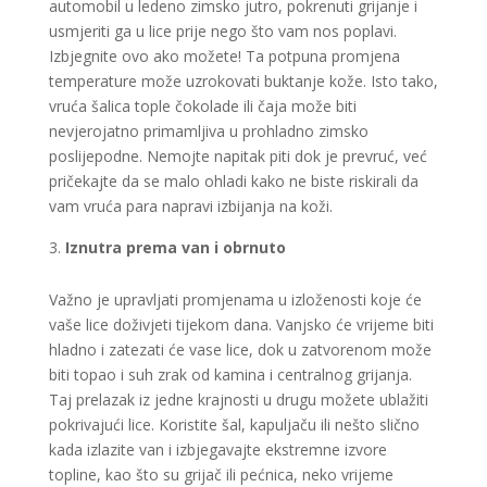
automobil u ledeno zimsko jutro, pokrenuti grijanje i
usmjeriti ga u lice prije nego što vam nos poplavi.
Izbjegnite ovo ako možete! Ta potpuna promjena
temperature može uzrokovati buktanje kože. Isto tako,
vruća šalica tople čokolade ili čaja može biti
nevjerojatno primamljiva u prohladno zimsko
poslijepodne. Nemojte napitak piti dok je prevruć, već
pričekajte da se malo ohladi kako ne biste riskirali da
vam vruća para napravi izbijanja na koži.
Iznutra prema van i obrnuto
Važno je upravljati promjenama u izloženosti koje će
vaše lice doživjeti tijekom dana. Vanjsko će vrijeme biti
hladno i zatezati će vase lice, dok u zatvorenom može
biti topao i suh zrak od kamina i centralnog grijanja.
Taj prelazak iz jedne krajnosti u drugu možete ublažiti
pokrivajući lice. Koristite šal, kapuljaču ili nešto slično
kada izlazite van i izbjegavajte ekstremne izvore
topline, kao što su grijač ili pećnica, neko vrijeme