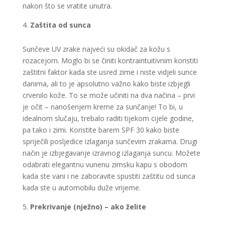
nakon što se vratite unutra.
Zaštita od sunca
Sunčeve UV zrake najveći su okidač za kožu s
rozacejom. Moglo bi se činiti kontraintuitivnim koristiti
zaštitni faktor kada ste usred zime i niste vidjeli sunce
danima, ali to je apsolutno važno kako biste izbjegli
crvenilo kože. To se može učiniti na dva načina – prvi
je očit – nanošenjem kreme za sunčanje! To bi, u
idealnom slučaju, trebalo raditi tijekom cijele godine,
pa tako i zimi. Koristite barem SPF 30 kako biste
spriječili posljedice izlaganja sunčevim zrakama. Drugi
način je izbjegavanje izravnog izlaganja suncu. Možete
odabrati elegantnu vunenu zimsku kapu s obodom
kada ste vani i ne zaboravite spustiti zaštitu od sunca
kada ste u automobilu duže vrijeme.
Prekrivanje (nježno) – ako želite