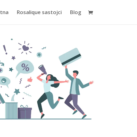
tna
Rosalique sastojci
Blog