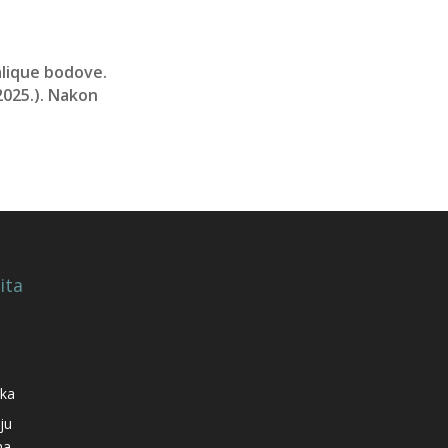
alique bodove.
2025.). Nakon
ita
aka
ju
ma