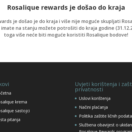
Rosalique rewards je došao do kraja
ards je došao je do kraja i više nije moguće skupljati Ros
imate na stanju možete potrošiti do kraja godine (31.12.
toga više neće biti moguće koristiti Rosalique bodove!
kovi
Uvjeti korištenja i zašt
privatnosti
četna
Uslovi korištenja
salique krema
Načini plaćanja
salique sastojci
Politika zaštite ličnih podat
sta pitanja
Službena obavijest o ukidan
Rosalique Rewards progra