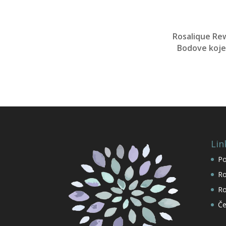
Rosalique Rew
Bodove koje 
Lin
Po
Ro
Ro
Če